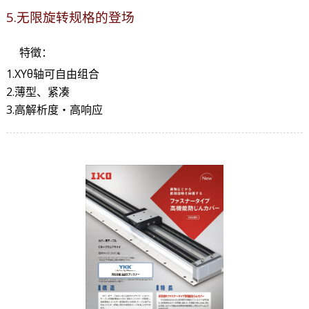
5.无限旋转规格的登场
特徵：
1.XYθ轴可自由组合
2.薄型、紧凑
3.高解析度・高响应