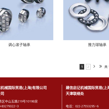
调心滚子轴承
推力球轴承
1
2
共 
机械国际贸易(上海)有限公司
建信启记机械国际贸易(上
公司
天津联络处
区中山五路219号1019B房
83279322~3
电话：022-27553295~6