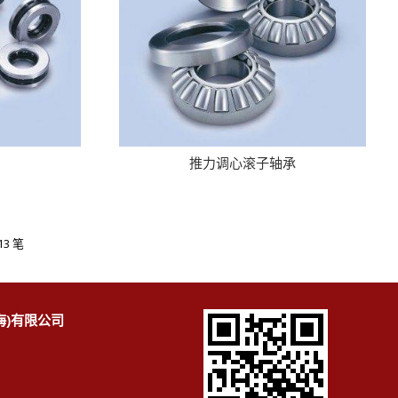
推力调心滚子轴承
13 笔
海)有限公司