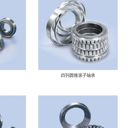
四列圆锥滚子轴承