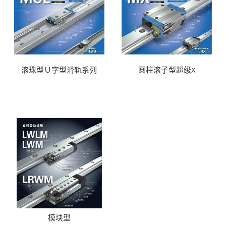
滚珠型Ｕ字型滑轨系列
圆柱滚子型超级X
模块型