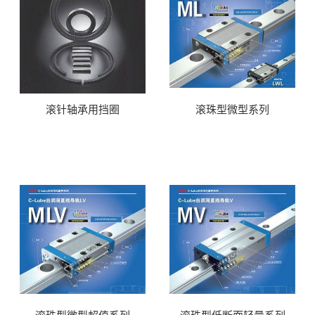
滚针轴承用挡圈
滚珠型微型系列