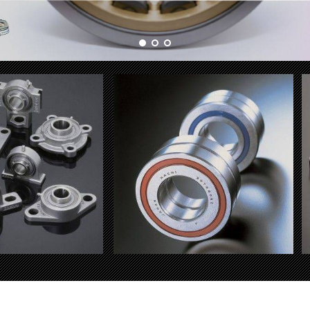
I 不锈钢带座轴承
NACHI 滚珠丝杠支撑轴承