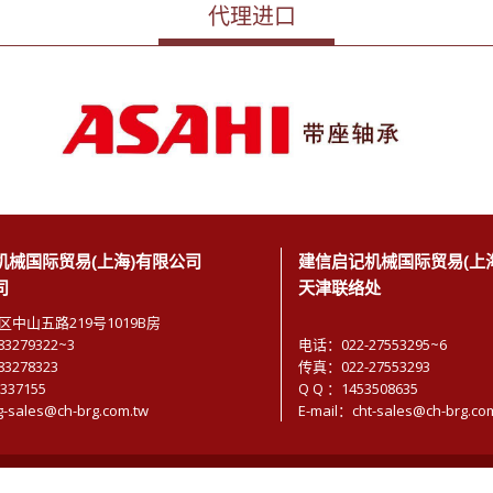
代理进口
机械国际贸易(上海)有限公司
建信启记机械国际贸易(上
司
天津联络处
中山五路219号1019B房
3279322~3
电话：022-27553295~6
3278323
传真：022-27553293
337155
Q Q ：1453508635
g-sales@ch-brg.com.tw
E-mail：cht-sales@ch-brg.co
O.,LTD.