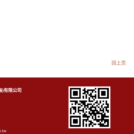
回上页
海)有限公司
m.tw