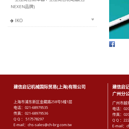
NEXEN品牌)
IKO
建信启记机械国际贸易(上海)有限公司
建信启记
广州分
上海市浦东新区金藏路258号5幢1层
广州市越秀
电话：021-68979535
电话：020-
传真：021-68979536
传真：020-
Q Q ： 517578297
Q Q ：22
E-mail：chs-sales@ch-brg.com.tw
E-mail：c