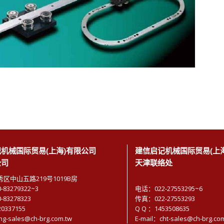
机械国际贸易(上海)有限公司
建信启记机械国际贸易(上
公司
天津联络处
区中山五路219号1019B房
83279322~3
电话：022-27553295~6
83278323
传真：022-27553293
20337155
Q Q ：1453508635
hg-sales@ch-brg.com.tw
E-mail：cht-sales@ch-brg.co