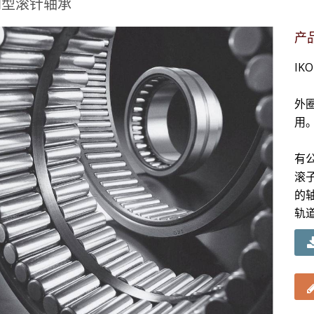
削型滚针轴承
产
I
外
用
有
滚
的
轨